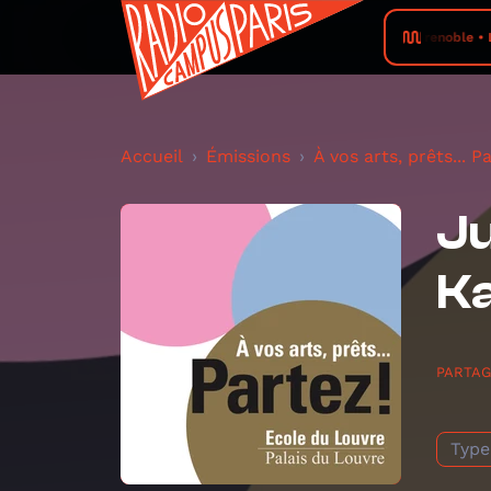
Radio Campus Grenoble • Le Co
Accueil
Émissions
À vos arts, prêts... Pa
Ju
K
PARTA
Type