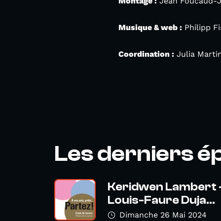
Montage :
Jean Foucaud-J
Musique & web :
Philipp F
Coordination :
Julia Marti
Les derniers é
Keridwen Lambert 
Louis-Faure Duja...
Dimanche 26 Mai 2024