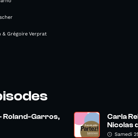
arno
ischer
n & Grégoire Verprat
pisodes
- Roland-Garros,
Carla Re
Nicolas 
Samedi 2