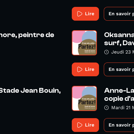
Lire
En savoir 
ore, peintre de
Oksanna 
surf, Dav
Jeudi 23 
Lire
En savoir 
Stade Jean Bouin,
Anne-Lau
copie d'a
Mardi 21 
Lire
En savoir 