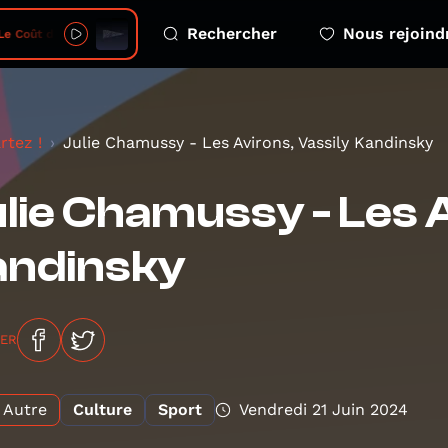
Rechercher
Nous rejoind
ût des Smartphones - 2026-08-08 - ep 2 Dépendance
rtez !
Julie Chamussy - Les Avirons, Vassily Kandinsky
lie Chamussy - Les A
andinsky
GER
Autre
Culture
Sport
Vendredi 21 Juin 2024