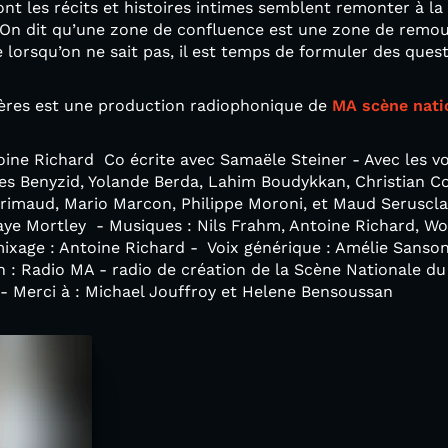
 dont les récits et histoires intimes semblent remonter à l
. « On dit qu’une zone de confluence est une zone de remo
 lorsqu’on ne sait pas, il est temps de formuler des quest
vières est une production radiophonique de
MA scène nati
ine Richard Co écrite avec Samaële Steiner - Avec les vo
Ines Benyzid, Yolande Berda, Lahim Boudykkan, Christian C
Grimaud, Mario Marcon, Philippe Moroni, et Maud Serusc
aye Mortley - Musiques : Nils Frahm, Antoine Richard, Wo
ixage : Antoine Richard - Voix générique : Amélie Sanson 
n : Radio MA - radio de création de la Scène Nationale d
 - Merci à : Michael Jouffroy et Helene Bensoussan