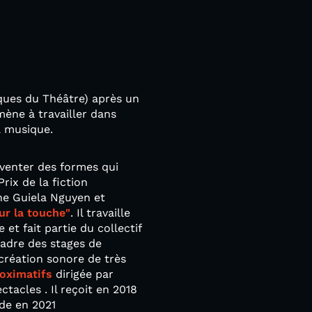
ques du Théâtre) après un
mène à travailler dans
a musique.
inventer des formes qui
rix de la fiction
ne Guiela Nguyen et
ur la touche"
. Il travaille
t fait partie du collectif
cadre des stages de
 création sonore de très
ximatifs
dirigée par
tacles . Il reçoit en 2018
nde en 2021