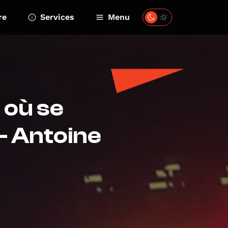
re
Services
Menu
 où se
 - Antoine