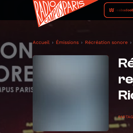
beabadoobe
Accueil
Émissions
Récréation sonore
Ré
re
R
PARTA