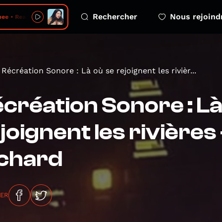
Rechercher
Nous rejoind
e • Real Man
Récréation Sonore : Là où se rejoignent les rivièr...
création Sonore : Là
joignent les rivières
ichard
GER