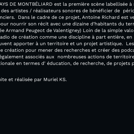
S DE MONTBÉLIARD est la première scène labellisée à se
 des artistes / réalisateurs sonores de bénéficier de péri
ciers. Dans le cadre de ce projet, Antoine Richard est ve
ur nourrir son récit avec une dizaine d’habitants du terri
cée Armand Peugeot de Valentigney) Loin de la simple val
radio de création comme une discipline à part entière, en 
uvent apporter à un territoire et un projet artistique. Les
 de création pour mener des recherches et créer des podca
 également associés aux nombreuses actions de territoire
onale en termes d' éducation, de recherche, de projets pa
te et réalisée par Muriel KS.