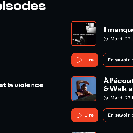
pisodes
Il manqu
Mardi 27 
Lire
En savoir 
À l’éco
et la violence
& Walk so
Mardi 23
Lire
En savoir 