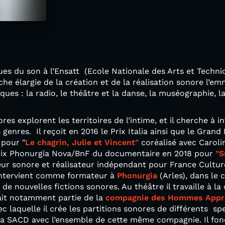
es du son à l’Ensatt (Ecole Nationale des Arts et Techni
he élargie de la création et de la réalisation sonore l’em
ques : la radio, le théâtre et la danse, la muséographie, l
es explorent les territoires de l’intime, et il cherche à 
genres. Il reçoit en 2016 le Prix Italia ainsi que le Grand P
 pour "
Le chagrin, Julie et Vincent"
coréalisé avec Caroli
prix Phonurgia Nova/BnF du documentaire en 2018 pour
"S
sonore et réalisateur indépendant pour France Culture e
intervient comme formateur à
Phonurgia
(Arles), dans le 
e nouvelles fictions sonores. Au théâtre il travaille à la
fait notamment partie de la
compagnie des
Hommes Appro
 laquelle il crée les partitions sonores de différents spec
e la SACD avec l’ensemble de cette même compagnie. Il fo