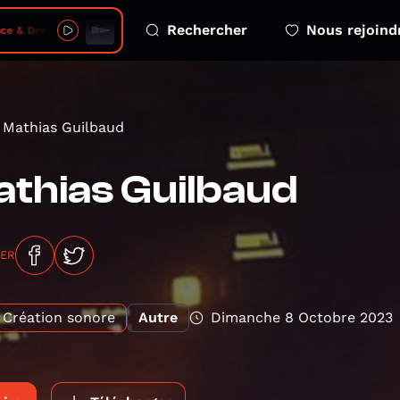
Rechercher
Nous rejoind
 - s05 e04 free greenland kalaallit nunaat
Mathias Guilbaud
thias Guilbaud
GER
Création sonore
Autre
Dimanche 8 Octobre 2023