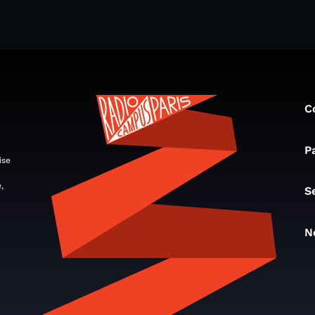
C
P
ise
,
S
N