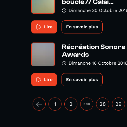
boucle // Calai...
Dimanche 30 Octobre 201
Lire
En savoir plus
Récréation Sonore 
Awards
Dimanche 16 Octobre 201
Lire
En savoir plus
1
2
•••
28
29