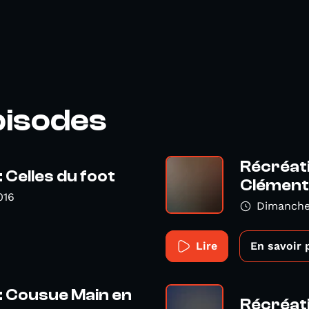
pisodes
Récréati
 Celles du foot
Clément
016
Dimanche
Lire
En savoir 
: Cousue Main en
Récréat