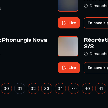
Dimanche
6
Lire
En savoir 
: Phonurgia Nova
Récréati
2/2
6
Dimanche
Lire
En savoir 
30
31
32
33
34
•••
40
41