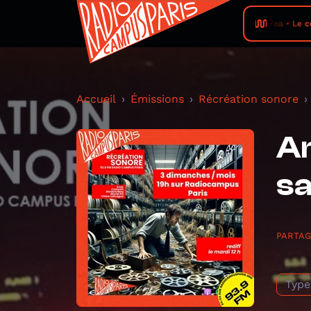
Yoa • Le co
Accueil
Émissions
Récréation sonore
An
sa
PARTA
Type