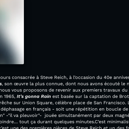
urs consacrée à Steve Reich, à l’occasion du 40e anniver
s
, son œuvre la plus connue, dont nous avons écouté le 
, nous vous proposons de revenir aux premiers travaux du
n 1965,
It’s gonna Rain
est basée sur la captation de Brot
prêche sur Union Square, célèbre place de San Francisco. 
 déphasage en français - soit une répétition en boucle d
ain" -"il va pleuvoir"- jouée simultanément par deux magn
ejoindre… tout ça durant quelques minutes.C’est minimalist
 c’est une des premières pièces de Steve Reich et un des