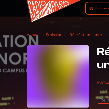
Kutiman • 
Accueil
Émissions
Récréation sonore
Ré
un
PARTA
Type