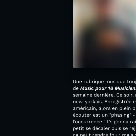
Une rubrique musique toujo
de
Music pour 18 Musicien
semaine dernière. Ce soir
new-yorkais. Enregistrée e
américain, alors en plein 
écouter est un "phasing" -
l’occurrence "It’s gonna r
petit se décaler puis se r
ça peut rendre fou : mais