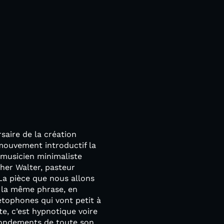
saire de la création
mouvement introductif la
 musicien minimaliste
her Walter, pasteur
La pièce que nous allons
e la même phrase, en
étophones qui vont petit à
e, c’est hypnotique voire
 fondements de toute son