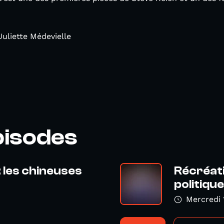
Juliette Médevielle
pisodes
 les chineuses
Récréati
politiqu
Mercredi 