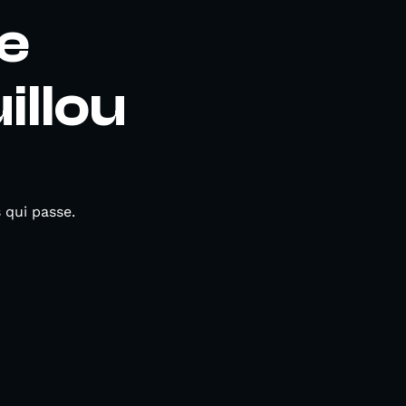
e
illou
 qui passe.