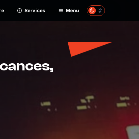
re
Services
Menu
acances,