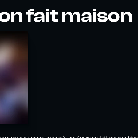
on fait maison
nore vous a encore préparé une émission fait maison bie