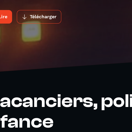
Lire
Télécharger
acanciers, pol
nfance