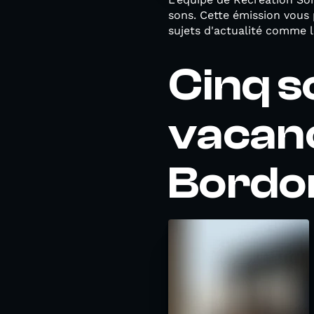
sons. Cette émission vous 
sujets d'actualité comme 
Cinq s
vacanc
Bordo