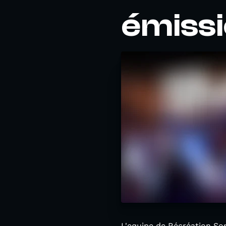
émissi
L'equipe de Récréation So