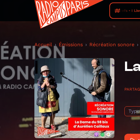
Thiefs • I Liv
Accueil
Émissions
Récréation sonore
La
PARTA
Type