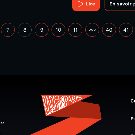
Lire
En savoir 
7
8
9
10
11
•••
40
41
C
P
ise
,