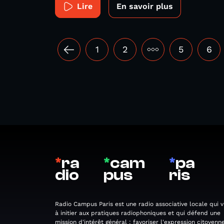
Lire
En savoir plus
1
2
•••
5
6
*
ra
*
cam
*
pa
dio
pus
ris
Radio Campus Paris est une radio associative locale qui v
à initier aux pratiques radiophoniques et qui défend une
mission d'intérêt général : favoriser l'expression citoyenne