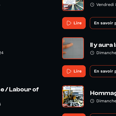
4
Vendredi
Lire
En savoir 
Il y aura
24
Dimanche
Lire
En savoir 
e / Labour of
Hommage
Dimanche
4