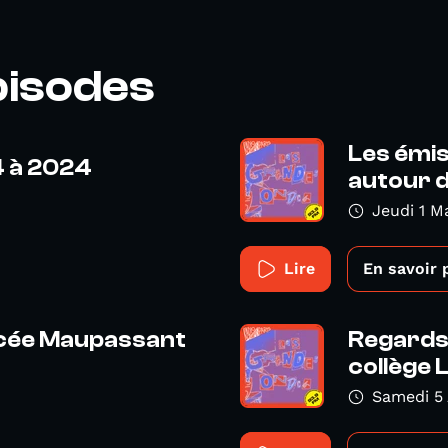
pisodes
Les émi
4 à 2024
autour 
Jeudi 1 M
Lire
En savoir 
ycée Maupassant
Regards 
collège L
Samedi 5 