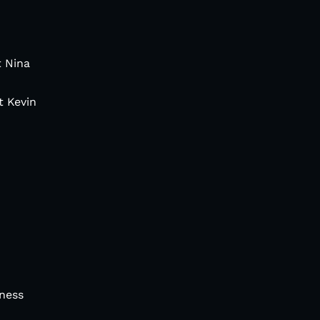
t Nina
t Kevin
uness