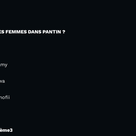
ES FEMMES DANS PANTIN ?
iamy
wa
mofii
6ème3