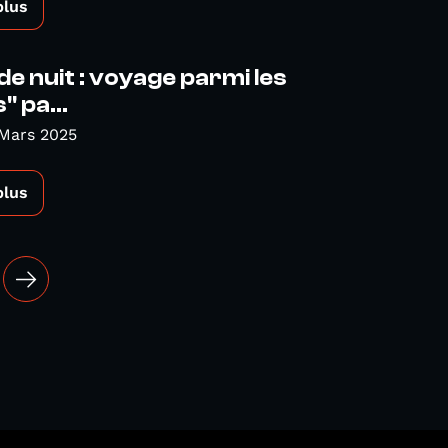
plus
de nuit : voyage parmi les
" pa...
 Mars 2025
plus