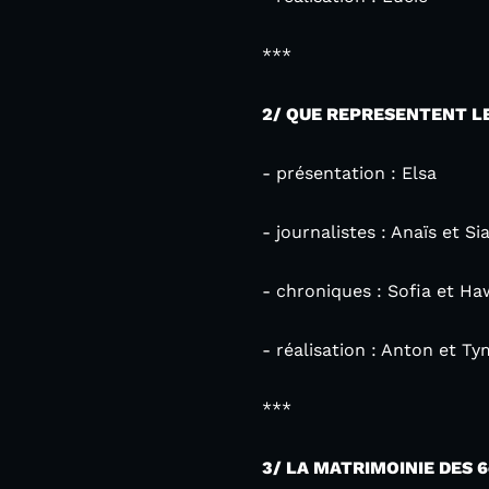
***
2/ QUE REPRESENTENT L
- présentation : Elsa
- journalistes : Anaïs et S
- chroniques : Sofia et Ha
- réalisation : Anton et Ty
***
3/ LA MATRIMOINIE DES 