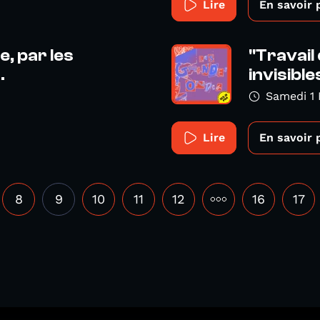
Lire
En savoir 
e, par les
"Travail 
.
invisibles
Samedi 1
Lire
En savoir 
8
9
10
11
12
•••
16
17