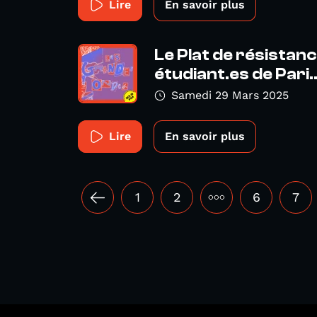
Lire
En savoir plus
Le Plat de résistanc
étudiant.es de Pari..
Samedi 29 Mars 2025
Lire
En savoir plus
1
2
•••
6
7