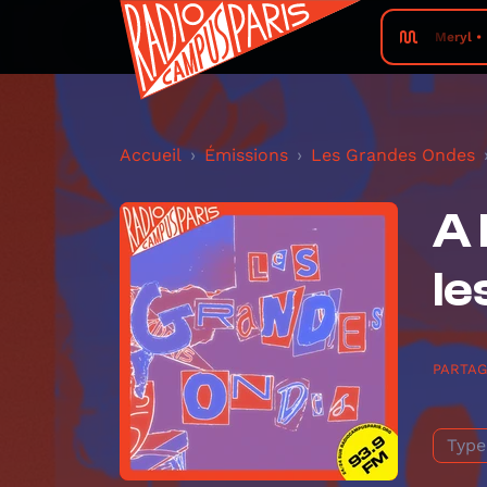
Meryl •
Accueil
Émissions
Les Grandes Ondes
A 
le
PARTA
Type