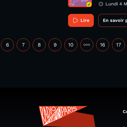
Lundi 4 M
Lire
En savoir 
6
7
8
9
10
•••
16
17
C