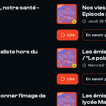
, notre santé -
Nos vies
Episode 2
Jeudi 28 
Lire
En savoir 
naliste hors du
Les émi
/ "Le poi
Mercredi 
Lire
En savoir 
çonner l'image de
Les émis
lycée Ma