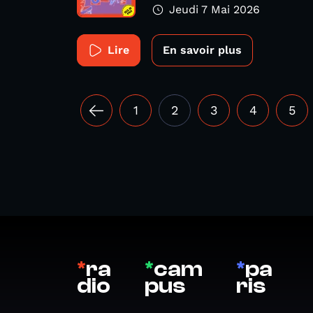
Jeudi 7 Mai 2026
Lire
En savoir plus
1
2
3
4
5
*
ra
*
cam
*
pa
dio
pus
ris