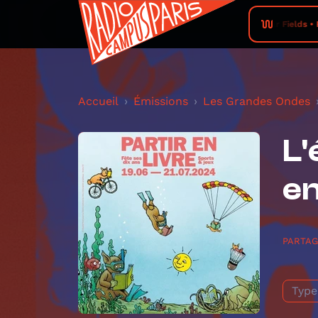
Solar Fields • P
Accueil
Émissions
Les Grandes Ondes
L'
en
PARTA
Type