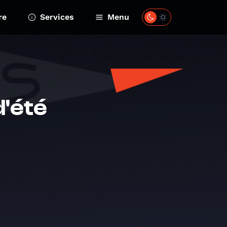
re
Services
Menu
d'été