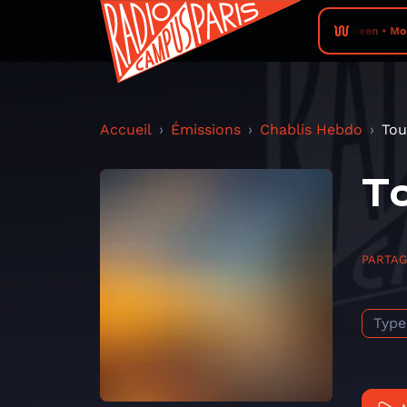
Maureen • Mon C
Accueil
Émissions
Chablis Hebdo
Tou
To
PARTA
Type