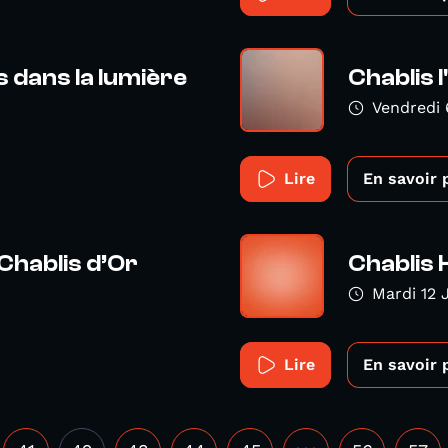
is dans la lumière
Chablis l
Vendredi 
Lire
En savoir 
Chablis d’Or
Chablis 
Mardi 12 
Lire
En savoir 