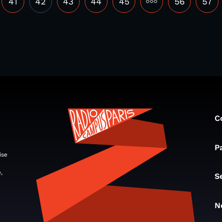
41
42
43
44
45
•••
56
57
C
P
ise
,
S
N