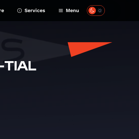
re
Services
Menu
-TIAL