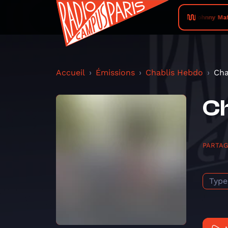
Johnny Mafi
Accueil
Émissions
Chablis Hebdo
Cha
Ch
PARTA
Type