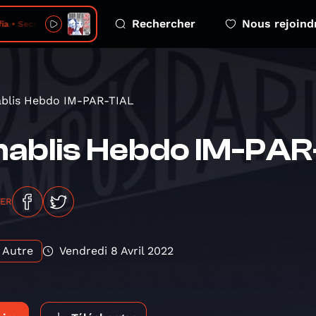
Rechercher
Nous rejoind
a • Secret Story
blis Hebdo IM-PAR-TIAL
ablis Hebdo IM-PAR
GER
Autre
Vendredi 8 Avril 2022