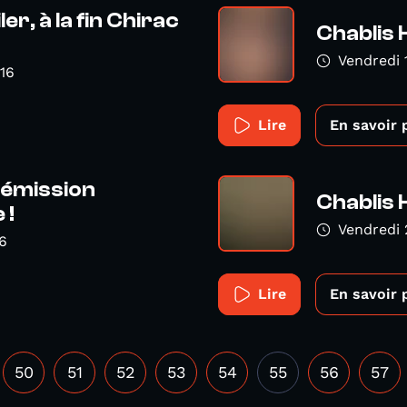
er, à la fin Chirac
Chablis 
Vendredi
16
Lire
En savoir 
 émission
Chablis 
 !
Vendredi
6
Lire
En savoir 
50
51
52
53
54
55
56
57