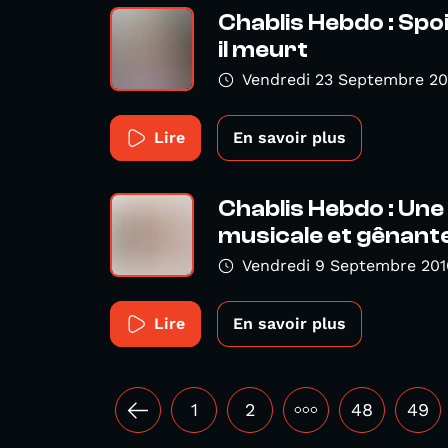
Chablis Hebdo : Spoil
il meurt
Vendredi 23 Septembre 20
Lire
En savoir plus
Chablis Hebdo : Une
musicale et gênante
Vendredi 9 Septembre 201
Lire
En savoir plus
1
2
•••
48
49