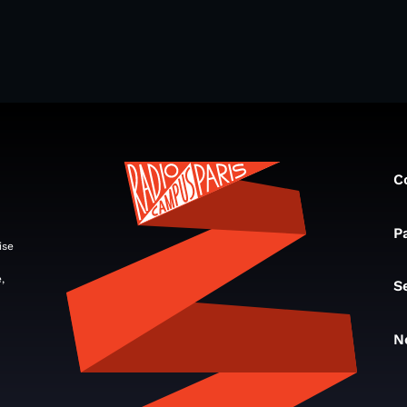
C
P
ise
,
S
N