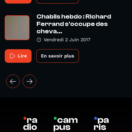
Chablis hebdo : Richard
Ferrand s'occupe des
cheva...
Vendredi 2 Juin 2017
Lire
En savoir plus
*
ra
*
cam
*
pa
dio
pus
ris