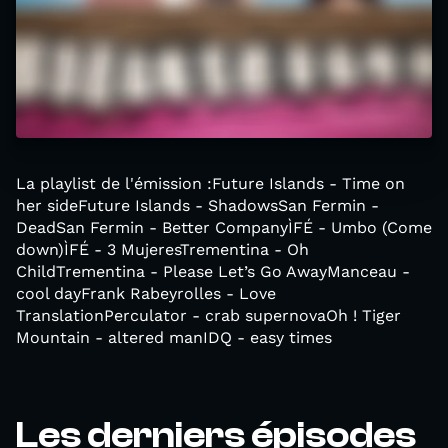
La playlist de l'émission :Future Islands - Time on
her sideFuture Islands - ShadowsSan Fermin -
DeadSan Fermin - Better CompanyÌFÉ - Umbo (Come
down)ÌFÉ - 3 MujeresTrementina - Oh
ChildTrementina - Please Let’s Go AwayManceau -
cool dayFrank Rabeyrolles - Love
TranslationPerculator - crab supernovaOh ! Tiger
Mountain - altered manIDQ - easy times
Les derniers épisodes