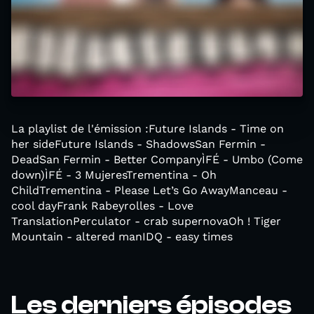
La playlist de l'émission :Future Islands - Time on
her sideFuture Islands - ShadowsSan Fermin -
DeadSan Fermin - Better CompanyÌFÉ - Umbo (Come
down)ÌFÉ - 3 MujeresTrementina - Oh
ChildTrementina - Please Let’s Go AwayManceau -
cool dayFrank Rabeyrolles - Love
TranslationPerculator - crab supernovaOh ! Tiger
Mountain - altered manIDQ - easy times
Les derniers épisodes