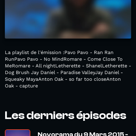
La playlist de l'émission :Pavo Pavo - Ran Ran
RunPavo Pavo - No MindRomare - Come Close To
MeRomare - All nightLetherette - ShanelLetherette -
Dog Brush Jay Daniel - Paradise ValleyJay Daniel -
Squeaky MayaAnton Oak - so far too closeAnton
Oak - capture
Les derniers épisodes
Novorama du 9 Mars 2015 -