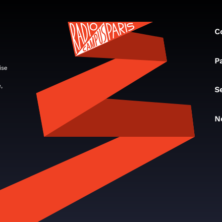
C
P
ise
,
S
N