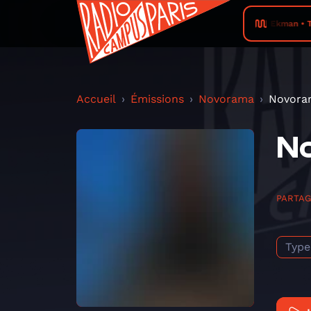
Ekman • T
Accueil
Émissions
Novorama
Novora
No
PARTA
Type