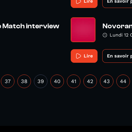
Lire
En savoir 
 Match interview
Novoram
Lundi 12 
Lire
En savoir 
37
38
39
40
41
42
43
44