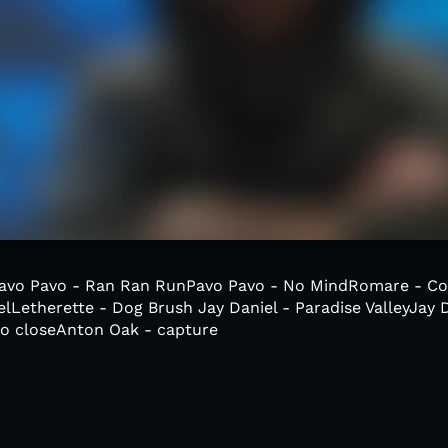
n :Pavo Pavo - Ran Ran RunPavo Pavo - No MindRomare - 
elLetherette - Dog Brush Jay Daniel - Paradise ValleyJay 
oo closeAnton Oak - capture