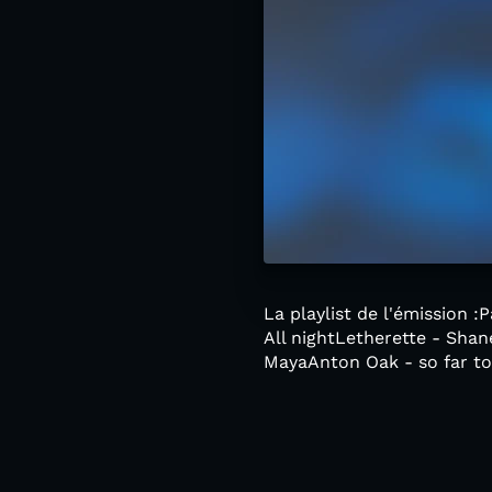
La playlist de l'émissio
All nightLetherette - Shan
MayaAnton Oak - so far t