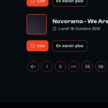
Lire
En savoir plus
Novorama - We Are
Lundi 19 Octobre 2015
Lire
En savoir plus
1
2
•••
35
36