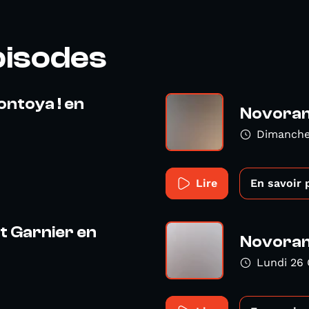
pisodes
ontoya ! en
Novorama
Dimanche
Lire
En savoir 
 Garnier en
Novoram
Lundi 26 