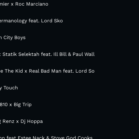
emier x Roc Marciano
Termanology feat. Lord Sko
 City Boys
 Statik Selektah feat. Ill Bill & Paul Wall
llie The Kid x Real Bad Man feat. Lord So
ny Touch
10 x Big Trip
ig Renz x Dj Hoppa
unn feat Estee Nack & Stove God Cooks