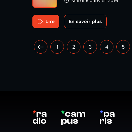
Mardi 5 Janvier 2016
Lire
En savoir plus
1
2
3
4
5
*
ra
*
cam
*
pa
dio
pus
ris