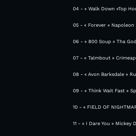
04 - « Walk Down »Top Hoo
05 - « Forever » Napoleon
06 - « 800 Soup » Tha Go
07 - « Talmbout » Crimeapp
08 - « Avon Barksdale » R
09 - « Think Wait Fast » S
10 - « FIELD OF NIGHTMAR
11 - « I Dare You » Mickey