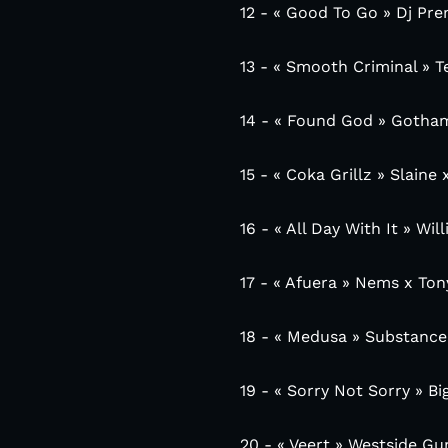
12 - « Good To Go » Dj Pr
13 - « Smooth Criminal » 
14 - « Found God » Gotham
15 - « Coka Grillz » Slaine x
16 - « All Day With It » Wi
17 - « Afuera » Nems x To
18 - « Medusa » Substance8
19 - « Sorry Not Sorry » B
20 - « Veert » Westside G