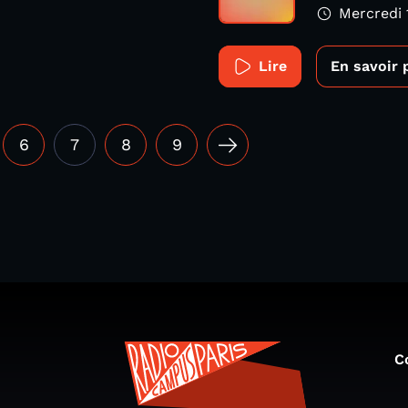
Mercredi 
Lire
En savoir 
6
7
8
9
C