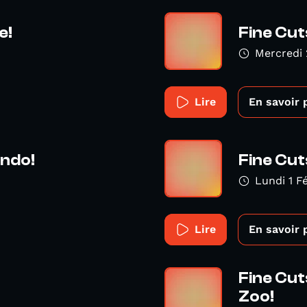
e!
Fine Cut
Mercredi 
Lire
En savoir 
hndo!
Fine Cuts
Lundi 1 F
Lire
En savoir 
Fine Cut
Zoo!