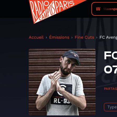
Jake Slazenger •
Accueil
Émissions
Fine Cuts
FC Aveng
FC
0
PARTA
Type