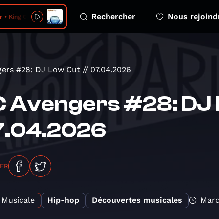
Rechercher
Nous rejoind
 King Of The Beats
ers #28: DJ Low Cut // 07.04.2026
 Avengers #28: DJ 
7.04.2026
GER
Musicale
Hip-hop
Découvertes musicales
Mard