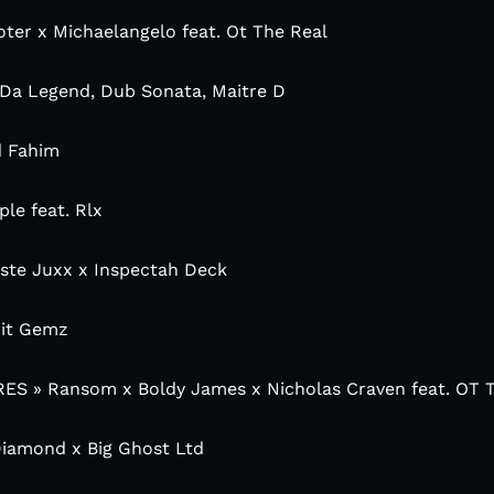
ter x Michaelangelo feat. Ot The Real
 Da Legend, Dub Sonata, Maitre D
d Fahim
le feat. Rlx
uste Juxx x Inspectah Deck
pit Gemz
ES » Ransom x Boldy James x Nicholas Craven feat. OT 
 Diamond x Big Ghost Ltd