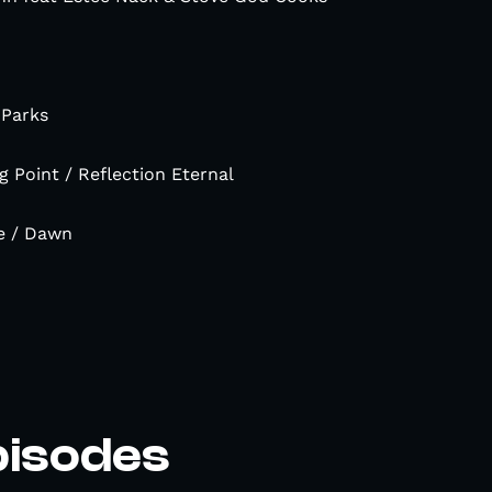
 Parks
 Point / Reflection Eternal
le / Dawn
pisodes