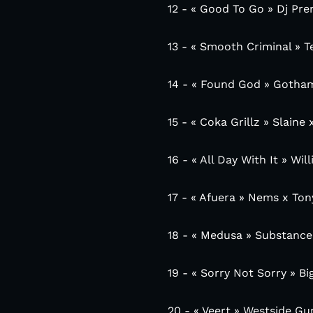
12 - « Good To Go » Dj Pr
13 - « Smooth Criminal » 
14 - « Found God » Gotham
15 - « Coka Grillz » Slaine x
16 - « All Day With It » Wi
17 - « Afuera » Nems x To
18 - « Medusa » Substance8
19 - « Sorry Not Sorry » B
20 - « Veert » Westside G