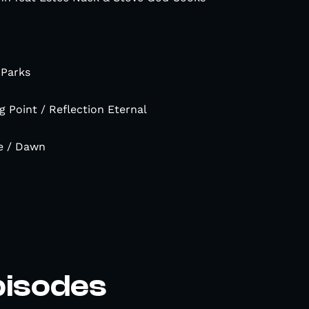
 Parks
 Point / Reflection Eternal
le / Dawn
pisodes