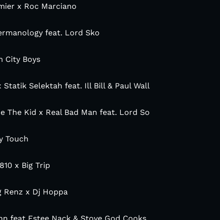
emier x Roc Marciano
Termanology feat. Lord Sko
 City Boys
 Statik Selektah feat. Ill Bill & Paul Wall
llie The Kid x Real Bad Man feat. Lord So
ny Touch
10 x Big Trip
ig Renz x Dj Hoppa
unn feat Estee Nack & Stove God Cooks