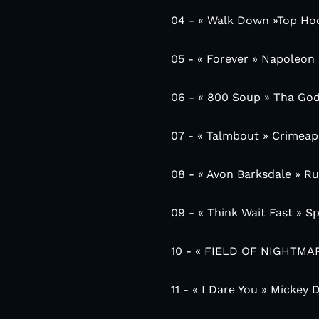
04 - « Walk Down »Top Hoo
05 - « Forever » Napoleon
06 - « 800 Soup » Tha Go
07 - « Talmbout » Crimeapp
08 - « Avon Barksdale » R
09 - « Think Wait Fast » S
10 - « FIELD OF NIGHTMAR
11 - « I Dare You » Mickey