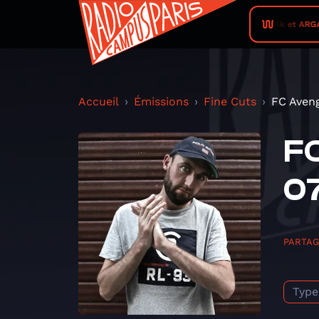
TedaAk et ARGALOU
Accueil
Émissions
Fine Cuts
FC Aveng
FC
0
PARTA
Type