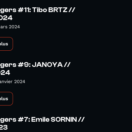
ers #11: Tibo BRTZ //
2024
Mars 2024
plus
gers #9: JANOYA //
024
anvier 2024
plus
ers #7: Emile SORNIN //
023