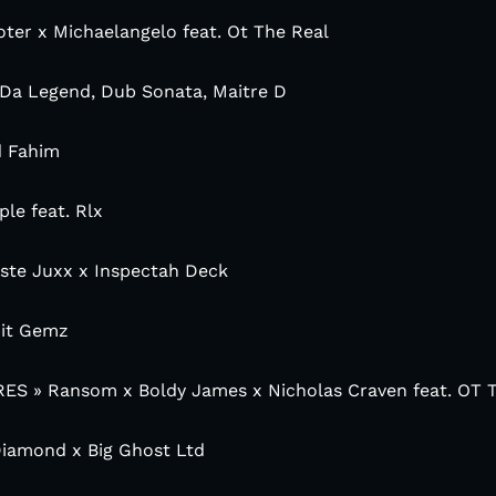
ter x Michaelangelo feat. Ot The Real
 Da Legend, Dub Sonata, Maitre D
d Fahim
le feat. Rlx
uste Juxx x Inspectah Deck
pit Gemz
ES » Ransom x Boldy James x Nicholas Craven feat. OT 
 Diamond x Big Ghost Ltd