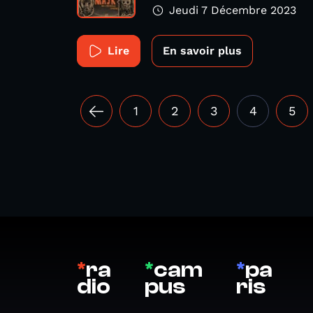
Jeudi 7 Décembre 2023
Lire
En savoir plus
1
2
3
4
5
*
ra
*
cam
*
pa
dio
pus
ris