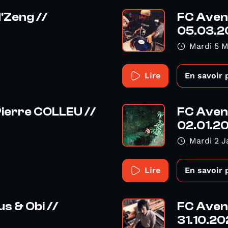
'Zeng //
FC Aveng
05.03.
Mardi 5 
Lire
En savoir 
ierre COLLEU //
FC Aven
02.01.2
Mardi 2 J
Lire
En savoir 
s & Obi //
FC Aveng
31.10.2