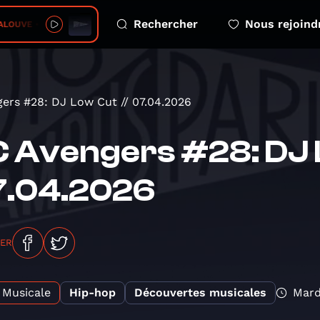
Rechercher
Nous rejoind
VE • Un jour mon prince
ers #28: DJ Low Cut // 07.04.2026
 Avengers #28: DJ 
7.04.2026
GER
Musicale
Hip-hop
Découvertes musicales
Mard