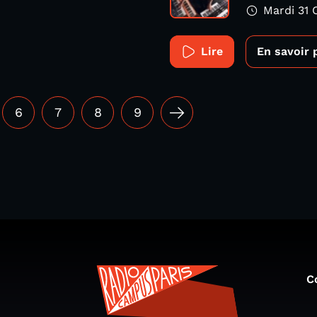
Mardi 31 
Lire
En savoir 
6
7
8
9
C