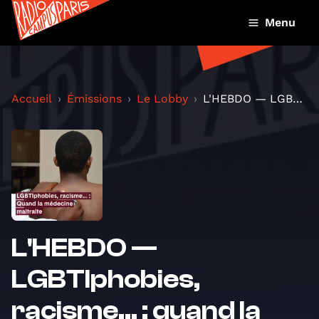
Menu
Accueil
Émissions
Le Lobby
L'HEBDO — LGBTIphobies, racisme... : quand la méde...
L'HEBDO —
LGBTIphobies,
racisme... : quand la