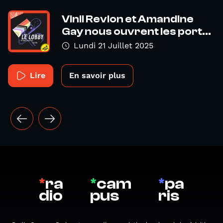
Vinii Revlon et Amandine
Gay nous ouvrent les port...
Lundi 21 Juillet 2025
Lire
En savoir plus
*
ra
*
cam
*
pa
dio
pus
ris