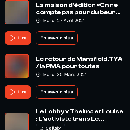
La maison d'édition «On ne
compte pas pour du beur...
Mardi 27 Avril 2021
Lire
En savoir plus
Le retour de Mansfield.TYA
/ la PMA pour toutes
Mardi 30 Mars 2021
Lire
En savoir plus
Le Lobby x Thelma et Louise
: L'activiste trans Le...
Collab'