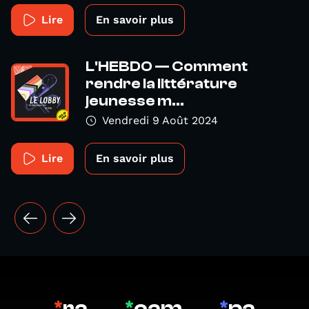
Lire
En savoir plus
L'HEBDO — Comment
rendre la littérature
jeunesse m...
Vendredi 9 Août 2024
Lire
En savoir plus
*
ra
*
cam
*
pa