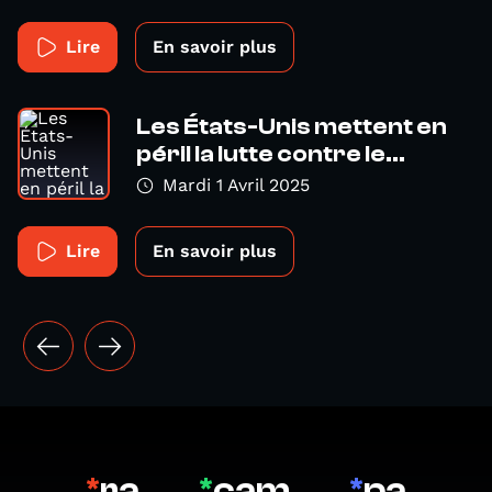
Lire
En savoir plus
Les États-Unis mettent en
péril la lutte contre le...
Mardi 1 Avril 2025
Lire
En savoir plus
*
ra
*
cam
*
pa