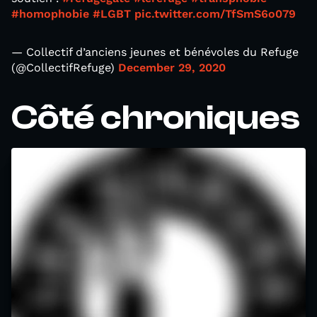
#homophobie
#LGBT
pic.twitter.com/TfSmS6o079
— Collectif d’anciens jeunes et bénévoles du Refuge
(@CollectifRefuge)
December 29, 2020
Côté chroniques