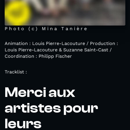
P h o t o ( c ) M i n a T a n i è r e
Animation : Louis Pierre-Lacouture / Production :
Louis Pierre-Lacouture & Suzanne Saint-Cast /
Coordination : Philipp Fischer
Tracklist :
Merci aux
artistes pour
leurs