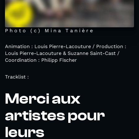
P h o t o ( c ) M i n a T a n i è r e
Animation : Louis Pierre-Lacouture / Production :
Louis Pierre-Lacouture & Suzanne Saint-Cast /
Coordination : Philipp Fischer
Tracklist :
Merci aux
artistes pour
leurs