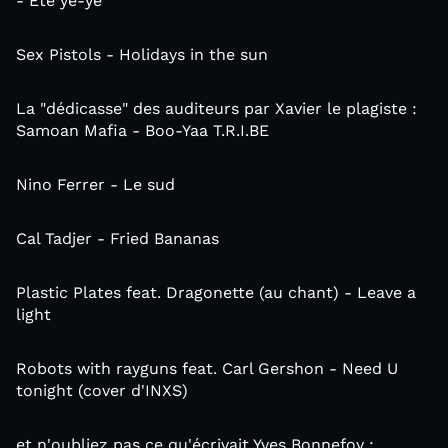
- Été yé-yé
Sex Pistols - Holidays in the sun
La "dédicasse" des auditeurs par Xavier le plagiste :
Samoan Mafia - Boo-Yaa T.R.I.BE
Nino Ferrer - Le sud
Cal Tadjer - Fried Bananas
Plastic Plates feat. Dragonette (au chant) - Leave a
light
Robots with rayguns feat. Carl Gershon - Need U
tonight (cover d'INXS)
et n'oubliez pas ce qu'écrivait Yves Bonnefoy :