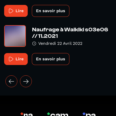
Lire
En savoir plus
Naufrage à Waikiki s03e06
// 11.2021
Vendredi 22 Avril 2022
Lire
En savoir plus
*
ra
*
cam
*
pa