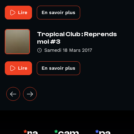
Lire
En savoir plus
Tropical Club : Reprends
moi #3
Samedi 18 Mars 2017
Lire
En savoir plus
*
ra
*
cam
*
pa