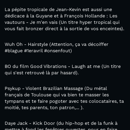
La pépite tropicale de Jean-Kevin est aussi une
dédicace à la Guyane et à François Hollande : Les
vautours - Je m'en vais (Un titre hyper tropical qui
vous fait bronzer direct à la sortie de vos enceintes).
Wuh Oh - Hairstyle (Attention, ça va décoiffer
#blague #1eravril #onsenfout)
BO du film Good Vibrations - Laugh at me (Un titre
qui s'est retrouvé là par hasard).
Psykup - Violent Brazilian Massage (Du métal
français de Toulouse qui va bien te masser les
tympans et te faire pogoter avec tes colocataires, ta
moitié, tes parents, ton patron,... ).
Daye Jack - Kick Door (du hip-hop et de la funk à
mettre à fond les fenêtres ouvertes, pour en faire