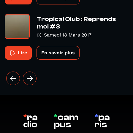
Tropical Club : Reprends
moi #3
Samedi 18 Mars 2017
Lire
En savoir plus
*
ra
*
cam
*
pa
dio
pus
ris