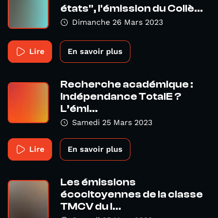
états", l'émission du Collè...
Dimanche 26 Mars 2023
Lire
En savoir plus
Recherche académique :
indépendance TotalE ?
L’émi...
Samedi 25 Mars 2023
Lire
En savoir plus
Les émissions
écocitoyennes de la classe
TMCV du l...