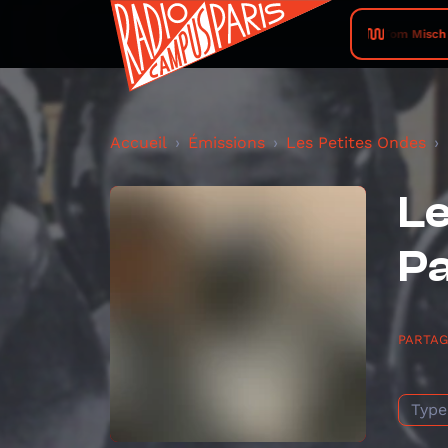
Tom Misch •
Accueil
Émissions
Les Petites Ondes
Le
Pa
PARTA
Type