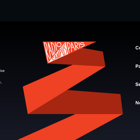
C
P
ise
,
S
N