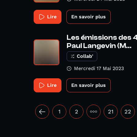
Lire
En savoir plus
Les émissions des 4
Paul Langevin (M...
Collab'
Mercredi 17 Mai 2023
Lire
En savoir plus
1
2
•••
21
22