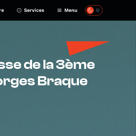
re
Services
Menu
asse de la 3ème
eorges Braque