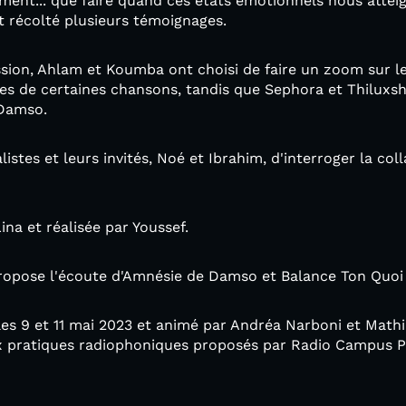
ement... que faire quand ces états émotionnels nous atteig
et récolté plusieurs témoignages.
ission, Ahlam et Koumba ont choisi de faire un zoom sur 
les de certaines chansons, tandis que Sephora et Thiluxs
 Damso.
istes et leurs invités, Noé et Ibrahim, d'interroger la coll
na et réalisée par Youssef.
opose l'écoute d'Amnésie de Damso et Balance Ton Quoi 
é les 9 et 11 mai 2023 et animé par Andréa Narboni et Mathi
aux pratiques radiophoniques proposés par Radio Campus P