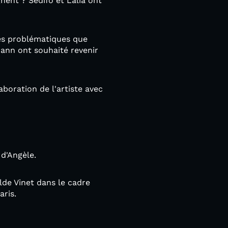
nent ? Sedifo et Lalia ont
les problématiques que
hann ont souhaité revenir
aboration de l'artiste avec
d'Angèle.
lde Vinet dans le cadre
aris.