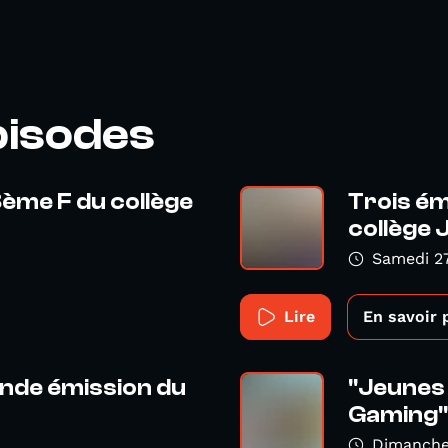
pisodes
ème F du collège
Trois ém
collège 
Samedi 2
Lire
En savoir 
rande émission du
"Jeunes 
Gaming",
Dimanche