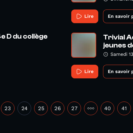
Lire
En savoir 
e D du collège
Trivial 
jeunes de
Samedi 13
Lire
En savoir 
23
24
25
26
27
•••
40
41