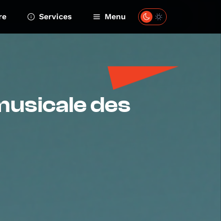
re
Services
Menu
musicale des