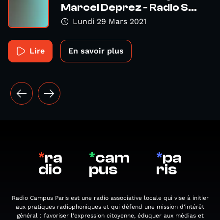
Marcel Deprez - Radio S...
Lundi 29 Mars 2021
Lire
En savoir plus
*
ra
*
cam
*
pa
dio
pus
ris
Radio Campus Paris est une radio associative locale qui vise à initier
aux pratiques radiophoniques et qui défend une mission d'intérêt
général : favoriser l'expression citoyenne, éduquer aux médias et