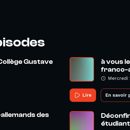
pisodes
 Collège Gustave
à vous le
franco-a
Mercredi 2
Lire
En savoir 
-allemands des
Déconfin
étudiants