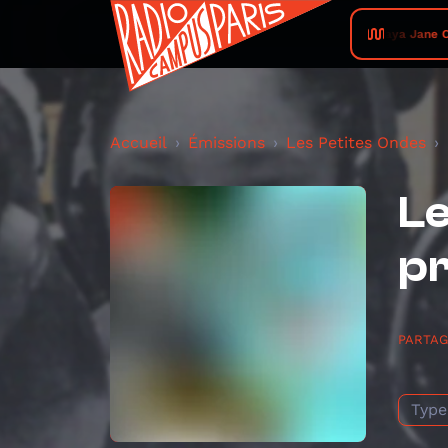
Maya Jane Col
Accueil
Émissions
Les Petites Ondes
Le
p
PARTA
Type