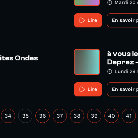
Mardi 20 A
Lire
En savoir 
à vous l
tites Ondes
Deprez - 
Lundi 29 
Lire
En savoir 
34
35
36
37
38
39
40
41