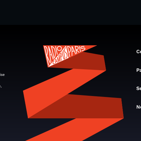
C
P
ise
,
S
N