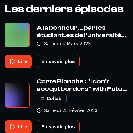
Les derniers épisodes
A la bonheur… par les
étudiant.es de l’université...
Samedi 4 Mars 2023
Lire
En savoir plus
Carte Blanche : "I don't
accept borders" with Futu...
Collab'
Samedi 25 Février 2023
Lire
En savoir plus