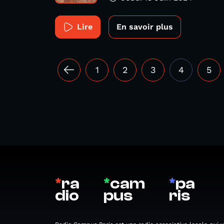
Lire
En savoir plus
1
2
3
4
5
*
ra
*
cam
*
pa
dio
pus
ris