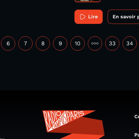
Lire
En savoir 
6
7
8
9
10
•••
33
34
C
P