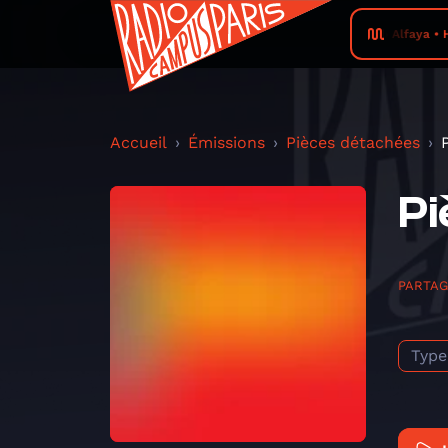
Pablo Alfaya • He
Accueil
Émissions
Pièces détachées
Pi
PARTA
Type