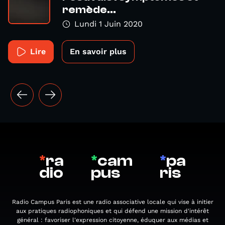
remède...
Lundi 1 Juin 2020
Lire
En savoir plus
*
ra
*
cam
*
pa
dio
pus
ris
Radio Campus Paris est une radio associative locale qui vise à initier
aux pratiques radiophoniques et qui défend une mission d'intérêt
général : favoriser l'expression citoyenne, éduquer aux médias et