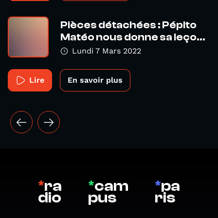
Pièces détachées : Pépito
Matéo nous donne sa leço...
Lundi 7 Mars 2022
Lire
En savoir plus
*
ra
*
cam
*
pa
dio
pus
ris