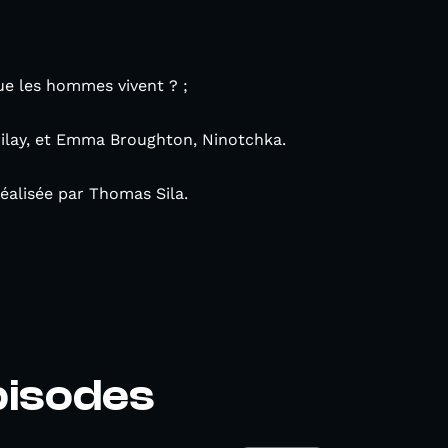
que les hommes vivent ? ;
rzilay, et Emma Broughton, Ninotchka.
réalisée par Thomas Sila.
pisodes