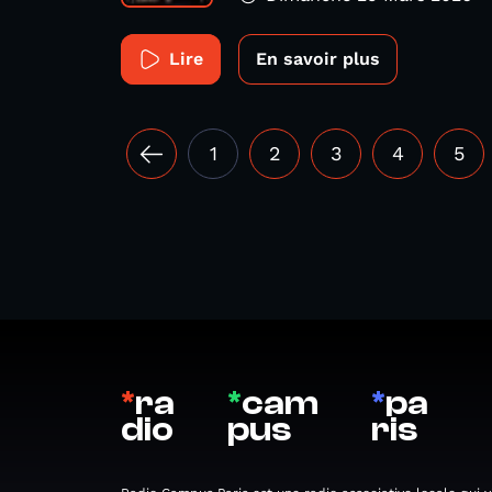
Lire
En savoir plus
1
2
3
4
5
*
ra
*
cam
*
pa
dio
pus
ris