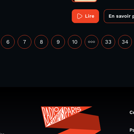
Lire
En savoir 
6
7
8
9
10
•••
33
34
C
P