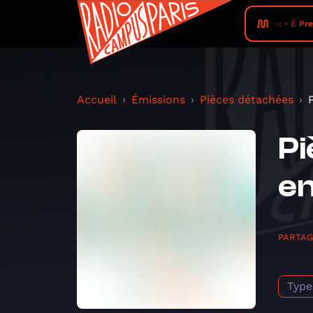
Erasmo Carlos • É Precis
Accueil
Émissions
Pièces détachées
Pi
en
PARTA
Type