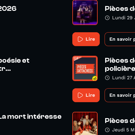
 2026
Pièces d
Lundi 29 
Lire
En savoir 
poésie et
Pièces 
r...
policièr
Lundi 27 
Lire
En savoir 
La mort intéresse
Pièces d
Jeudi 5 M