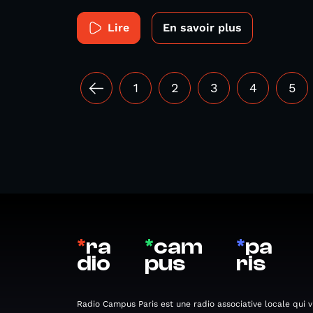
Lire
En savoir plus
1
2
3
4
5
*
ra
*
cam
*
pa
dio
pus
ris
Radio Campus Paris est une radio associative locale qui v