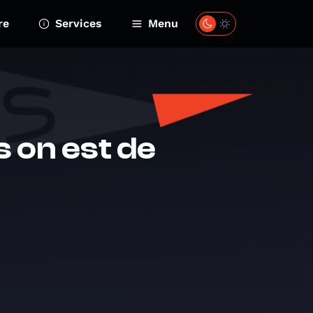
re
Services
Menu
s on est de