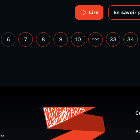
Lire
En savoir 
6
7
8
9
10
•••
33
34
C
P
ise