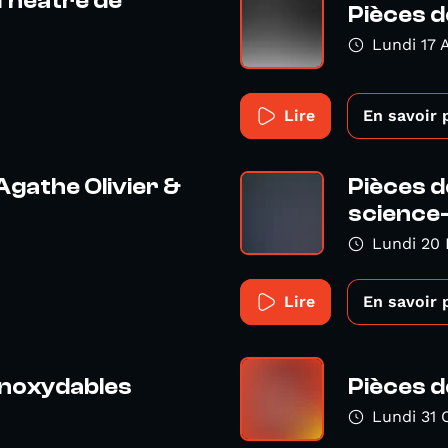
 Théatre de
Pièces d
Lundi 17 A
Lire
En savoir 
Agathe Olivier &
Pièces d
science-f
Lundi 20 
Lire
En savoir 
Inoxydables
Pièces dé
Lundi 31 