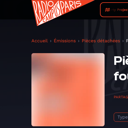
Dirty Project
Accueil
Émissions
Pièces détachées
Pi
fo
PARTA
Type