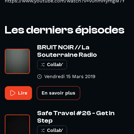
https://www.youtube.com/watch?v=v0nmHymgM7Y
Les derniers épisodes
BRUIT NOIR // La
Souterraine Radio
Collab'
Vendredi 15 Mars 2019
Lire
En savoir plus
Safe Travel #26 - Get In
Step
Collab'