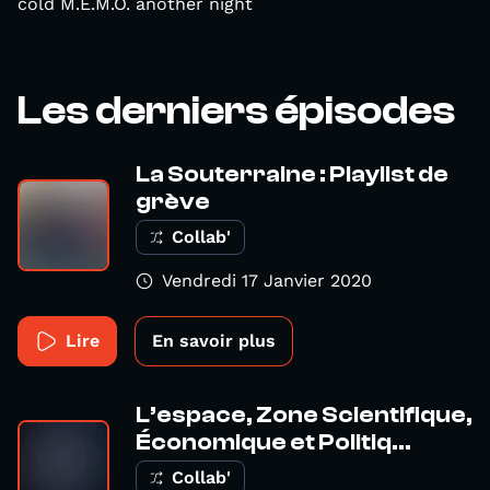
cold M.E.M.O. another night
Les derniers épisodes
La Souterraine : Playlist de
grève
Collab'
Vendredi 17 Janvier 2020
Lire
En savoir plus
L’espace, Zone Scientifique,
Économique et Politiq...
Collab'