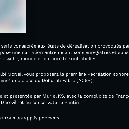
érie consacrée aux états de déréalisation provoqués par
pose une narration entremêlant sons enregistrés et son
re psyché, monde et corporéité sont abolies.
 Abi McNeil vous proposera la première Récréation sonore
uine" une pièce de Déborah Fabré (ACSR).
e et présentée par Muriel KS, avec la complicité de Fran
 Darevil et au conservatoire Pantin .
t tous les applis podcasts.