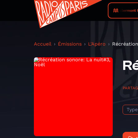
Campus Clermont-Ferrand • La Radio des tas 2026 08 07 clermont ferrand 
Accueil
Émissions
L'Apéro
Récréation
Ré
PARTA
Type