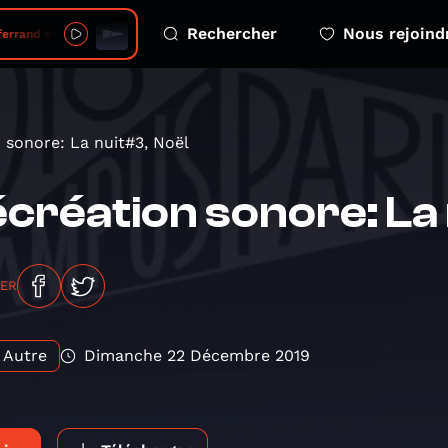
Rechercher
Nous rejoind
s04e06 session
 sonore: La nuit#3, Noël
création sonore: La 
GER
Autre
Dimanche 22 Décembre 2019