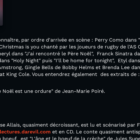
nnaître, par ordre d'arrivée en scène : Perry Como dans "I
r Christmas is you chanté par les joueurs de rugby de l'
heryl dans "J'ai rencontré le Père Noël", Franck Sinatra d
dans "Holy Night" puis "I'll be home for tonight", Etyl dans
Amstrong, Gingle Bells de Bobby Helms et Brenda Lee da
at King Cole. Vous entendrez également des extraits de :
 Noël est une ordure" de Jean-Marie Poiré.
e Allais, quasiment décroissant, est lu et scénarisé par 
lectures.darevil.com
et en CD. Le conte quasiment antispé
u boeuf, est "L'âne et le boeuf de la crèche" de Jules Supe