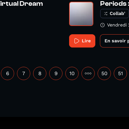
Virtual Dream
Periods 
Collab'
Vendredi 
Lire
En savoir 
6
7
8
9
10
•••
50
51