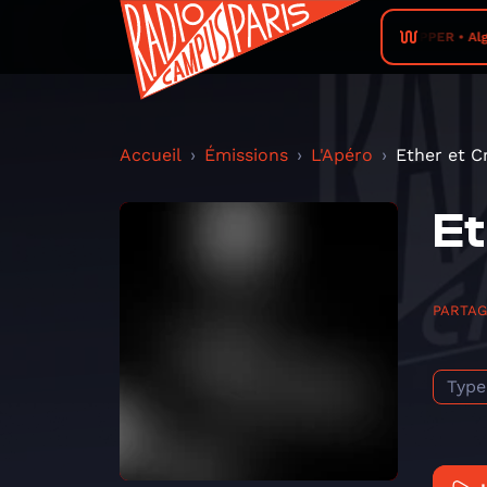
TIPPER • Alga
Accueil
Émissions
L'Apéro
Ether et C
Et
PARTA
Type