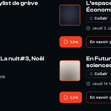
ylist de grève
L’espace
Économiq
Collab'
Jeudi 2 J
Lire
En savoir 
La nuit#3, Noël
En Futur
science
Collab'
019
Jeudi 14
Lire
En savoir 