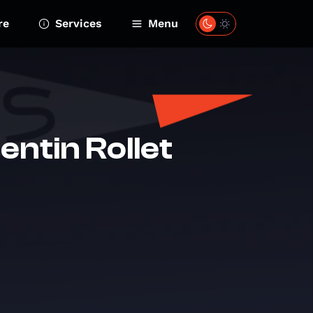
re
Services
Menu
entin Rollet