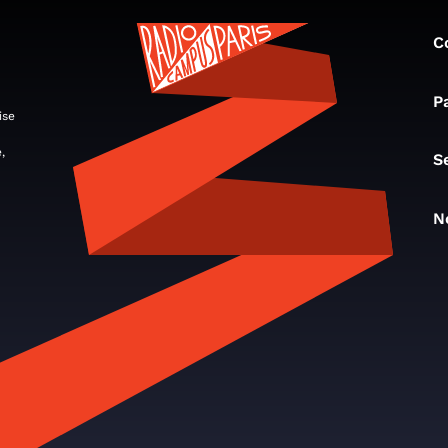
C
P
ise
,
S
N