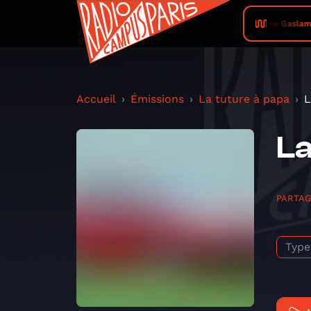
The Gaslamp 
Accueil
Émissions
La tuture à papa
L
La
PARTA
Type