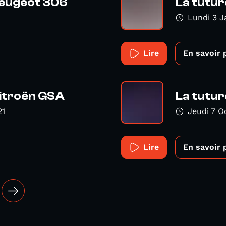
 Peugeot 306
La tutur
Lundi 3 J
Lire
En savoir 
Citroën GSA
La tutur
21
Jeudi 7 O
Lire
En savoir 