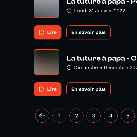
La tuture à papa -
Lundi 31 Janvier 2022
Lire
En savoir plus
La tuture à papa - 
Dimanche 5 Décembre 20
Lire
En savoir plus
1
2
3
4
5