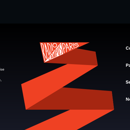
C
P
ise
,
S
N