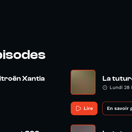
pisodes
Citroën Xantia
La tutur
Lundi 28
Lire
En savoir 