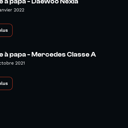
e à papa - Daewoo Nexia
anvier 2022
plus
e à papa - Mercedes Classe A
ctobre 2021
plus