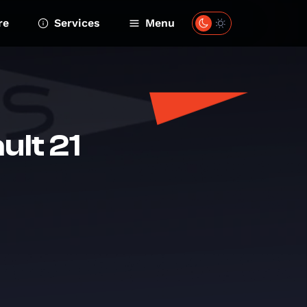
re
Services
Menu
ult 21