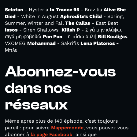
Selofan
- Hysteria
In Trance 95
- Brazilia
Alive She
Died
- White in August
Aphrodite’s Child
- Spring,
Summer, Winter and Fall
The Callas
- East Beat
Iasos
- Siren Shallows
Killah P
- Σιγά μην κλάψω,
σιγά μη φοβηθώ
Pan Pan
- η πίσω αυλή
Bill Kouligas
-
VXOMEG
Mohammad
- Sakrifis
Lena Platonos -
Μπλε
Abonnez-vous
dans nos
réseaux
Même après plus de 140 épisode, c’est toujours
pareil : pour suivre
Mappemonde
, vous pouvez vous
abonner à
la page Facebook
ainsi que