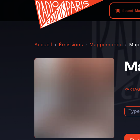
Ibibio Sound Mac
Accueil
Émissions
Mappemonde
Map
M
PARTA
Type