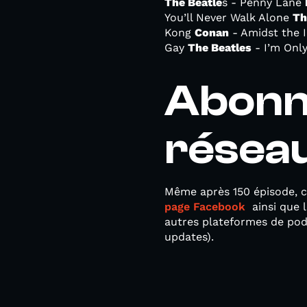
The Beatle
s - Penny Lane
You’ll Never Walk Alone
Th
Kong
Conan
- Amidst the I
Gay
The Beatles
- I’m Only
Abonn
résea
Même après 150 épisode, c’
page Facebook
ainsi que 
autres plateformes de po
updates).