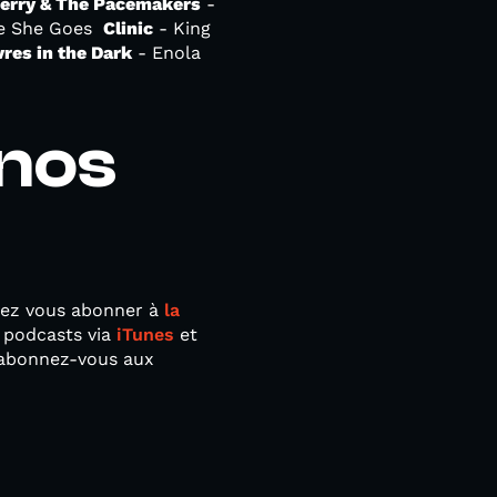
erry & The Pacemakers
-
re She Goes
Clinic
- King
res in the Dark
- Enola
nos
vez vous abonner à
la
 podcasts via
iTunes
et
 abonnez-vous aux