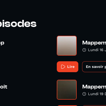
pisodes
op
Mappemo
Lundi 16 
Lire
En savoir 
oit
Mappemon
Lundi 19