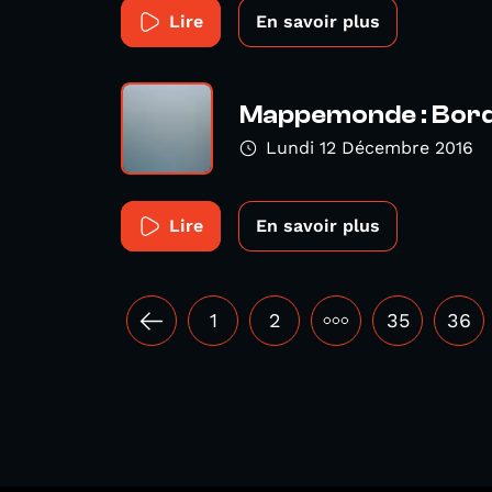
Lire
En savoir plus
Mappemonde : Bor
Lundi 12 Décembre 2016
Lire
En savoir plus
1
2
•••
35
36