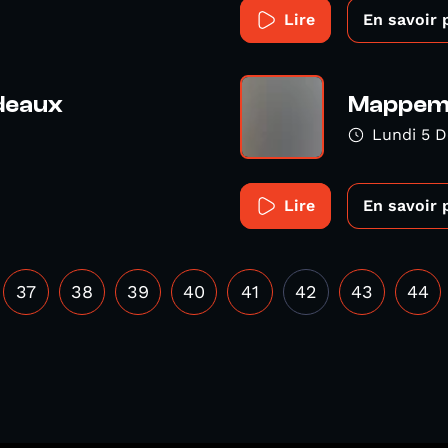
Lire
En savoir 
deaux
Mappemo
Lundi 5 
Lire
En savoir 
37
38
39
40
41
42
43
44