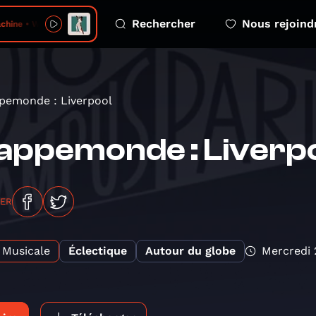
Rechercher
Nous rejoind
hine • Wanna Come Down
pemonde : Liverpool
appemonde : Liverp
GER
Musicale
Éclectique
Autour du globe
Mercredi 