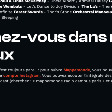
Paul & Linda McCartney
- Uncle Albert / Admiral Halsey
G
e Wombats
- Let’s Dance to Joy Division
The La’s
- The
nfinite
Forest Swords
- Thor’s Stone
Orchestral Manoeuv
 Sleeping
ez-vous dans 
ux
est toujours pareil : pour suivre
Mappemonde
, vous pou
le
compte Instagram.
Vous pouvez écouter l’intégrale des
dcast (cherchez : « mappemonde radio campus paris » et