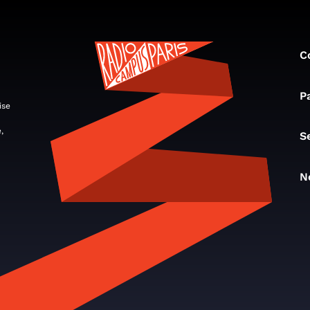
C
P
ise
,
S
N