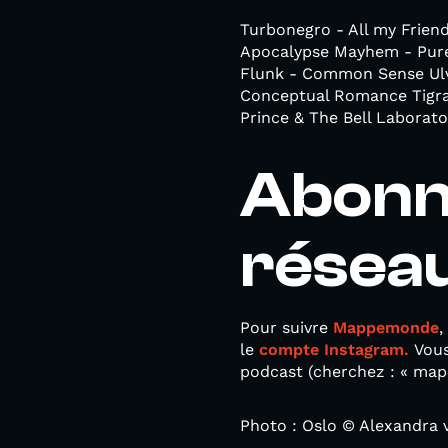
Turbonegro - All my Friend
Apocalypse Mayhem - Pure 
Flunk - Common Sense Ulve
Conceptual Romance Tigran
Prince & The Bell Laborat
Abonn
résea
Pour suivre
Mappemonde
,
le
compte Instagram.
Vous
podcast (cherchez : « ma
Photo : Oslo © Alexandra