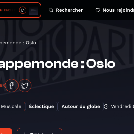
Rechercher
Nous rejoind
CILITY • 79° S 83° W
pemonde : Oslo
appemonde : Oslo
GER
Musicale
Éclectique
Autour du globe
Vendredi 