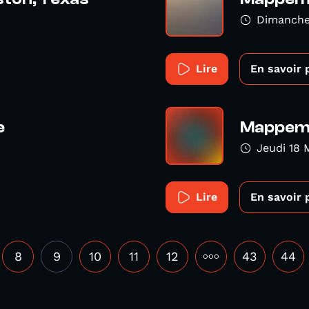
Dimanche 
Lire
En savoir 
e
Mappemo
Jeudi 18 
Lire
En savoir 
8
9
10
11
12
•••
43
44