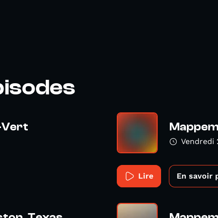
pisodes
-Vert
Mappemo
Vendredi 
Lire
En savoir 
ton, Texas
Mappemo