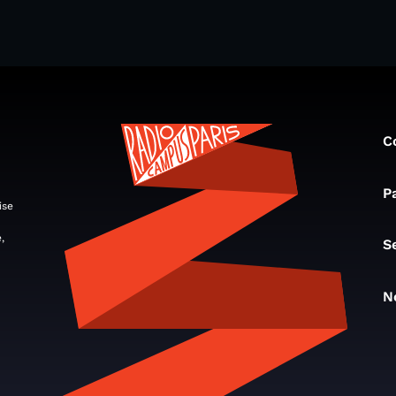
C
P
ise
,
S
N