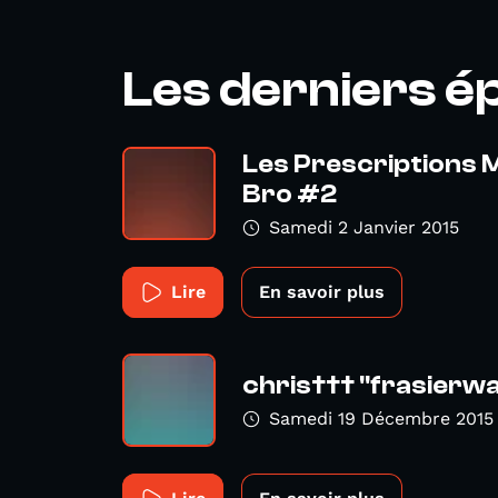
Les derniers é
Les Prescriptions M
Bro #2
Samedi 2 Janvier 2015
Lire
En savoir plus
chris††† "frasierwa
Samedi 19 Décembre 2015