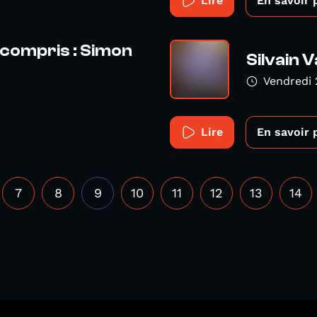
Lire
En savoir 
ncompris : Simon
Silvain V
Vendredi
Lire
En savoir 
7
8
9
10
11
12
13
14