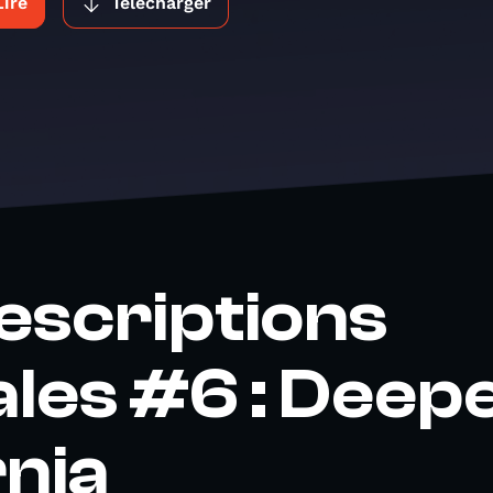
Lire
Télécharger
escriptions
les #6 : Deepe
rnia