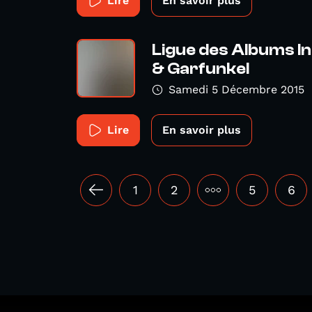
Lire
En savoir plus
Ligue des Albums I
& Garfunkel
Samedi 5 Décembre 2015
Lire
En savoir plus
1
2
•••
5
6