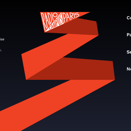
C
P
ise
,
S
N