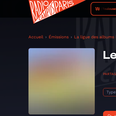
Campus FM (Toulouse) • Mel
Accueil
Émissions
La ligue des albums
Le
PARTA
Type